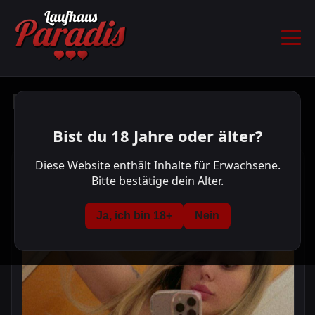
Mia Neu
Startseite
Bist du 18 Jahre oder älter?
Aktuell Anwesend
Vorschau Damen
Diese Website enthält Inhalte für Erwachsene.
Bitte bestätige dein Alter.
Kontakt
Ja, ich bin 18+
Nein
Unser Haus